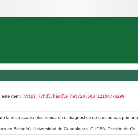
r este ítem:
https://hdl.handle.net/20.500.12104/76299
de la microscopia electrónica en el diagnostico de carcinomas primari
tura en Biología). Universidad de Guadalajara. CUCBA, División de Cs. 