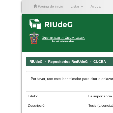
Página de inicio
Listar
Ayuda
Skip
navigation
RIUdeG
Repositorios RedUdeG
CUCBA
Por favor, use este identificador para citar o enlaza
Título:
La importancia 
Descripción:
Tesis (Licencia