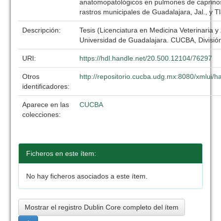
anatomopatológicos en pulmones de caprinos
rastros municipales de Guadalajara, Jal., y 
Descripción:
Tesis (Licenciatura en Medicina Veterinaria y
Universidad de Guadalajara. CUCBA, División
URI:
https://hdl.handle.net/20.500.12104/76297
Otros
http://repositorio.cucba.udg.mx:8080/xmlui
identificadores:
Aparece en las
CUCBA
colecciones:
Ficheros en este ítem:
No hay ficheros asociados a este ítem.
Mostrar el registro Dublin Core completo del ítem