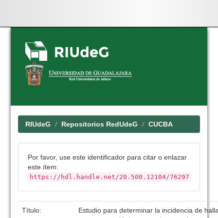
Skip
navigation
RIUdeG
Repositorios RedUdeG
CUCBA
Por favor, use este identificador para citar o enlazar
este ítem:
https://hdl.handle.net/20.500.12104/76297
Título:
Estudio para determinar la incidencia de hal