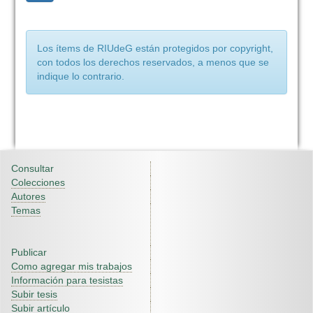
Los ítems de RIUdeG están protegidos por copyright,
con todos los derechos reservados, a menos que se
indique lo contrario.
Consultar
Colecciones
Autores
Temas
Publicar
Como agregar mis trabajos
Información para tesistas
Subir tesis
Subir artículo