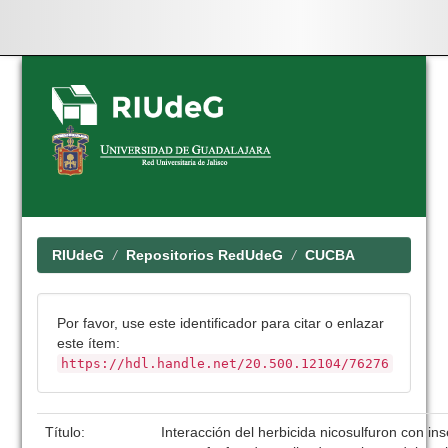
Skip
navigation
RIUdeG
Repositorios RedUdeG
CUCBA
Por favor, use este identificador para citar o enlazar
este ítem:
https://hdl.handle.net/20.500.12104/76276
Título:
Interacción del herbicida nicosulfuron con ins