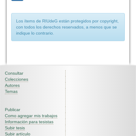
Los ítems de RIUdeG están protegidos por copyright,
con todos los derechos reservados, a menos que se
indique lo contrario.
Consultar
Colecciones
Autores
Temas
Publicar
Como agregar mis trabajos
Información para tesistas
Subir tesis
Subir artículo