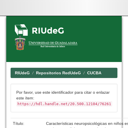
Skip
navigation
RIUdeG
Repositorios RedUdeG
CUCBA
Por favor, use este identificador para citar o enlazar
este ítem:
https://hdl.handle.net/20.500.12104/76261
Título:
Características neuropsicológicas en niños e