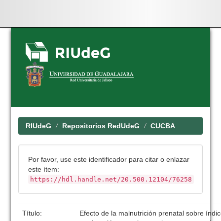
Skip
navigation
RIUdeG
Repositorios RedUdeG
CUCBA
Por favor, use este identificador para citar o enlazar
este ítem:
https://hdl.handle.net/20.500.12104/76258
Título:
Efecto de la malnutrición prenatal sobre índ