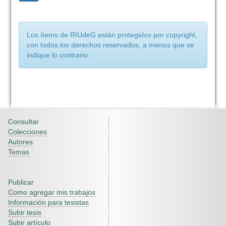
Los ítems de RIUdeG están protegidos por copyright,
con todos los derechos reservados, a menos que se
indique lo contrario.
Consultar
Colecciones
Autores
Temas
Publicar
Como agregar mis trabajos
Información para tesistas
Subir tesis
Subir artículo