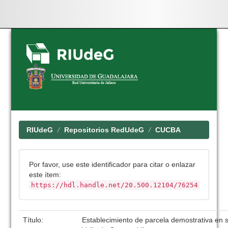
Skip
navigation
RIUdeG
Repositorios RedUdeG
CUCBA
Por favor, use este identificador para citar o enlazar
este ítem:
https://hdl.handle.net/20.500.12104/76254
Título:
Establecimiento de parcela demostrativa en s