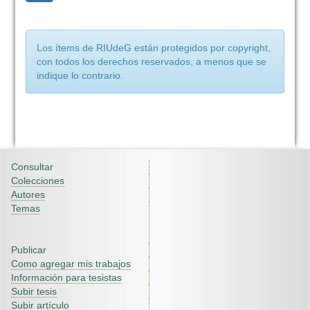
Los ítems de RIUdeG están protegidos por copyright,
con todos los derechos reservados, a menos que se
indique lo contrario.
Consultar
Colecciones
Autores
Temas
Publicar
Como agregar mis trabajos
Información para tesistas
Subir tesis
Subir artículo