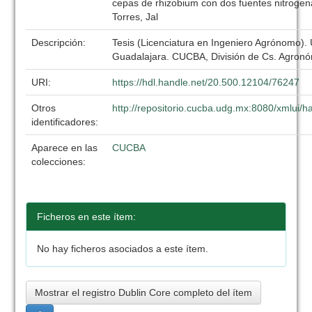
cepas de rhizobium con dos fuentes nitroge
Torres, Jal
Descripción:
Tesis (Licenciatura en Ingeniero Agrónomo).
Guadalajara. CUCBA, División de Cs. Agronó
URI:
https://hdl.handle.net/20.500.12104/76247
Otros
http://repositorio.cucba.udg.mx:8080/xmlui
identificadores:
Aparece en las
CUCBA
colecciones:
Ficheros en este ítem:
No hay ficheros asociados a este ítem.
Mostrar el registro Dublin Core completo del ítem