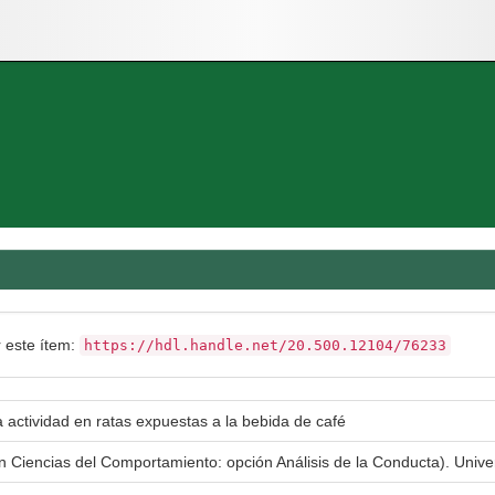
r este ítem:
https://hdl.handle.net/20.500.12104/76233
a actividad en ratas expuestas a la bebida de café
en Ciencias del Comportamiento: opción Análisis de la Conducta). Uni