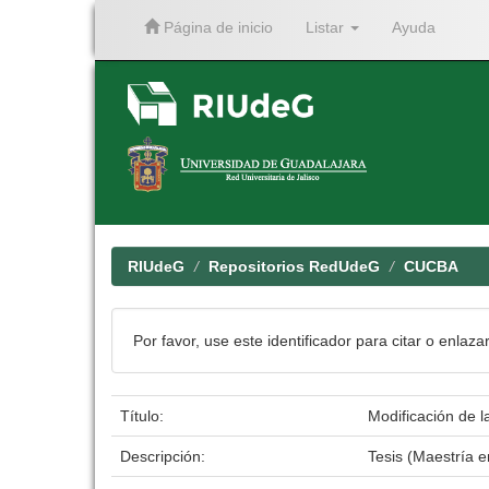
Página de inicio
Listar
Ayuda
Skip
navigation
RIUdeG
Repositorios RedUdeG
CUCBA
Por favor, use este identificador para citar o enlaza
Título:
Modificación de l
Descripción:
Tesis (Maestría 