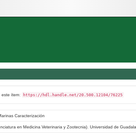
r este ítem:
https://hdl.handle.net/20.500.12104/76225
Marinas Caracterización
enciatura en Medicina Veterinaria y Zootecnia). Universidad de Guada