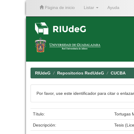
Página de inicio
Listar
Ayuda
Skip
navigation
RIUdeG
Repositorios RedUdeG
CUCBA
Por favor, use este identificador para citar o enlaza
Título:
Tortugas 
Descripción:
Tesis (Lic