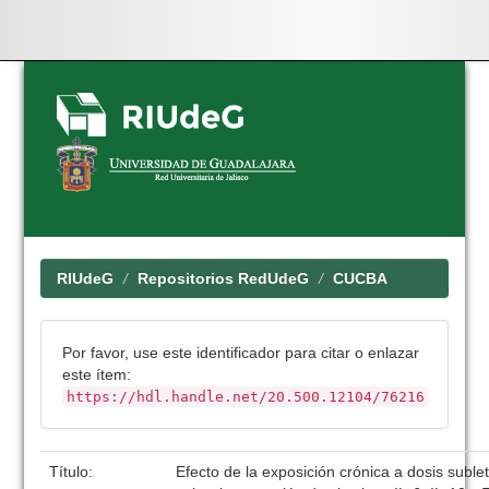
Skip
navigation
RIUdeG
Repositorios RedUdeG
CUCBA
Por favor, use este identificador para citar o enlazar
este ítem:
https://hdl.handle.net/20.500.12104/76216
Título:
Efecto de la exposición crónica a dosis suble