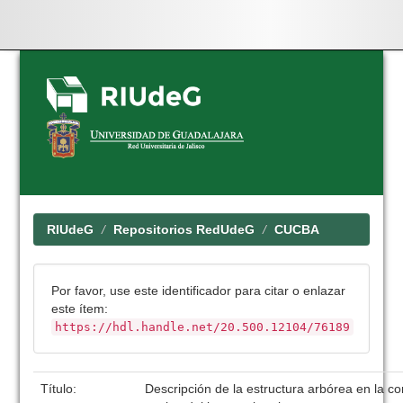
Skip
navigation
RIUdeG
Repositorios RedUdeG
CUCBA
Por favor, use este identificador para citar o enlazar
este ítem:
https://hdl.handle.net/20.500.12104/76189
Título:
Descripción de la estructura arbórea en la c