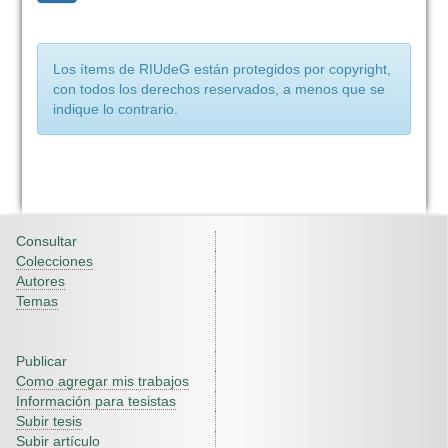
Los ítems de RIUdeG están protegidos por copyright,
con todos los derechos reservados, a menos que se
indique lo contrario.
Consultar
Colecciones
Autores
Temas
Publicar
Como agregar mis trabajos
Información para tesistas
Subir tesis
Subir artículo