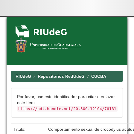
Skip
navigation
RIUdeG
Repositorios RedUdeG
CUCBA
Por favor, use este identificador para citar o enlazar
este ítem:
https://hdl.handle.net/20.500.12104/76181
Título:
Comportamiento sexual de crocodylus acutus