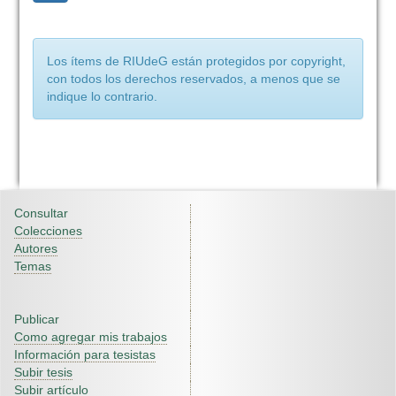
Los ítems de RIUdeG están protegidos por copyright,
con todos los derechos reservados, a menos que se
indique lo contrario.
Consultar
Colecciones
Autores
Temas
Publicar
Como agregar mis trabajos
Información para tesistas
Subir tesis
Subir artículo