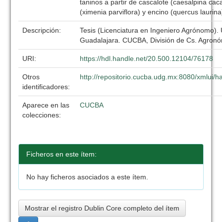
taninos a partir de cascalote (caesalpina ca
(ximenia parviflora) y encino (quercus laurina
Descripción:
Tesis (Licenciatura en Ingeniero Agrónomo).
Guadalajara. CUCBA, División de Cs. Agronó
URI:
https://hdl.handle.net/20.500.12104/76178
Otros
http://repositorio.cucba.udg.mx:8080/xmlui
identificadores:
Aparece en las
CUCBA
colecciones:
Ficheros en este ítem:
No hay ficheros asociados a este ítem.
Mostrar el registro Dublin Core completo del ítem