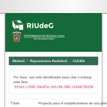
Skip
navigation
RIUdeG
Repositorios RedUdeG
CUCBA
Por favor, use este identificador para citar o enlazar
este ítem:
https://hdl.handle.net/20.500.12104/76178
Título:
Proyecto para el establecimiento de una plan