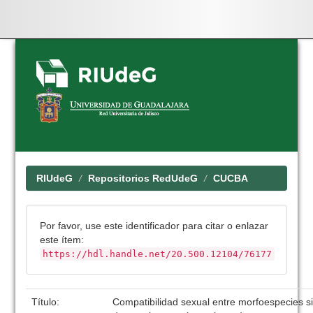
Skip
navigation
RIUdeG
Repositorios RedUdeG
CUCBA
Por favor, use este identificador para citar o enlazar
este ítem:
https://hdl.handle.net/20.500.12104/76177
Título:
Compatibilidad sexual entre morfoespecies si