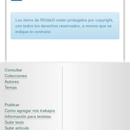
Los ítems de RIUdeG están protegidos por copyright,
con todos los derechos reservados, a menos que se
indique lo contrario.
Consultar
Colecciones
Autores
Temas
Publicar
Como agregar mis trabajos
Información para tesistas
Subir tesis
Subir artículo