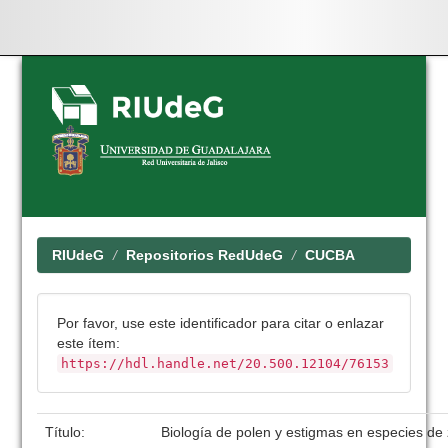
Skip
navigation
RIUdeG
Repositorios RedUdeG
CUCBA
Por favor, use este identificador para citar o enlazar
este ítem:
https://hdl.handle.net/20.500.12104/76153
Título:
Biología de polen y estigmas en especies de