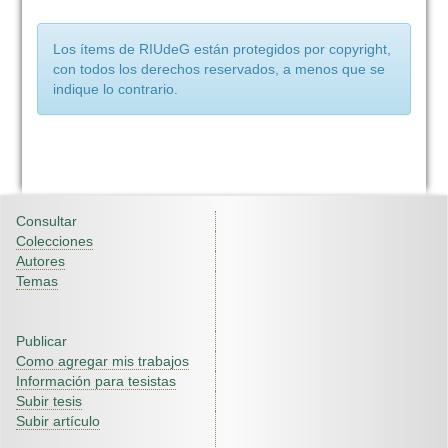
Los ítems de RIUdeG están protegidos por copyright,
con todos los derechos reservados, a menos que se
indique lo contrario.
Consultar
Colecciones
Autores
Temas
Publicar
Como agregar mis trabajos
Información para tesistas
Subir tesis
Subir artículo