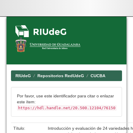
Skip
navigation
RIUdeG
Repositorios RedUdeG
CUCBA
Por favor, use este identificador para citar o enlazar
este ítem:
https://hdl.handle.net/20.500.12104/76150
Título:
Introducción y evaluación de 24 variedades h