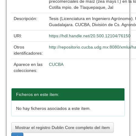
precomerciales de maíz (zea mays l.) en la l
Cotilla mpio. de Tlaquepaque, Jal
Descripción:
Tesis (Licenciatura en Ingeniero Agrónomo).
Guadalajara. CUCBA, División de Cs. Agronó
URI:
https://hdl.handle.net/20.500.12104/76150
Otros
http://repositorio.cucba.udg.mx:8080/xmlui
identificadores:
Aparece en las
CUCBA
colecciones:
Ficheros en este ítem:
No hay ficheros asociados a este ítem.
Mostrar el registro Dublin Core completo del ítem