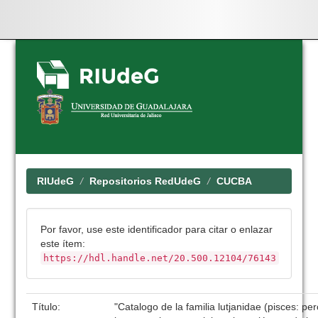
Skip
navigation
RIUdeG
Repositorios RedUdeG
CUCBA
Por favor, use este identificador para citar o enlazar
este ítem:
https://hdl.handle.net/20.500.12104/76143
Título:
"Catalogo de la familia lutjanidae (pisces: p