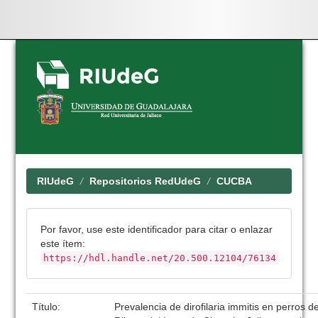
Skip
navigation
RIUdeG
Repositorios RedUdeG
CUCBA
Por favor, use este identificador para citar o enlazar
este ítem:
https://hdl.handle.net/20.500.12104/76134
Título:
Prevalencia de dirofilaria immitis en perros d