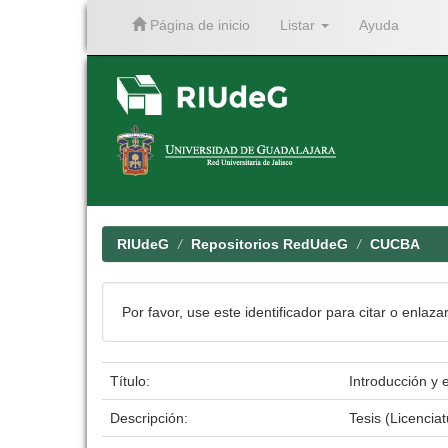
Página de inicio
Listar
Ayuda
Skip
navigation
RIUdeG
Repositorios RedUdeG
CUCBA
Por favor, use este identificador para citar o enlaza
Título:
Introducción y 
Descripción:
Tesis (Licenci