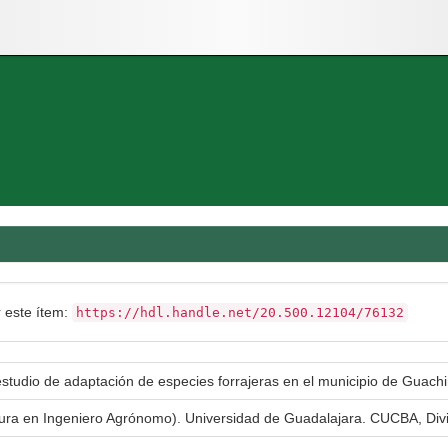
r este ítem:
https://hdl.handle.net/20.500.12104/76132
estudio de adaptación de especies forrajeras en el municipio de Guach
atura en Ingeniero Agrónomo). Universidad de Guadalajara. CUCBA, Div