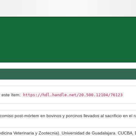
r este ítem:
https://hdl.handle.net/20.500.12104/76123
omiso post-mórtem en bovinos y porcinos llevados al sacrificio en el r
edicina Veterinaria y Zootecnia). Universidad de Guadalajara. CUCBA, D