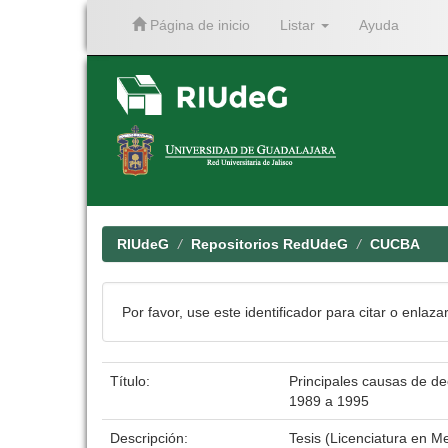
Página de inicio
Listar
Ayuda
Skip
navigation
RIUdeG
Repositorios RedUdeG
CUCBA
Por favor, use este identificador para citar o enlaza
Título:
Principales causas de dec
1989 a 1995
Descripción:
Tesis (Licenciatura en M