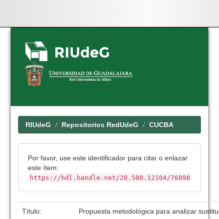
Skip
navigation
RIUdeG
Repositorios RedUdeG
CUCBA
Por favor, use este identificador para citar o enlazar
este ítem:
https://hdl.handle.net/20.500.12104/76098
Título:
Propuesta metodológica para analizar sustitu