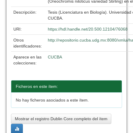
(Oreochromis niloticus variedad Stirling) en e
Descripción:
Tesis (Licenciatura en Biología). Universidad
CUCBA.
URI:
https://hdl.handle.net/20.500.12104/76068
Otros
http://repositorio.cucba.udg.mx:8080/xmlui
identificadores:
Aparece en las
CUCBA
colecciones:
Ficheros en este ítem:
No hay ficheros asociados a este ítem.
Mostrar el registro Dublin Core completo del ítem