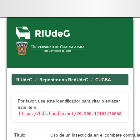
Skip
navigation
RIUdeG
Repositorios RedUdeG
CUCBA
Por favor, use este identificador para citar o enlazar
este ítem:
https://hdl.handle.net/20.500.12104/76068
Título:
Uso de un insecticida en el combate contra la 