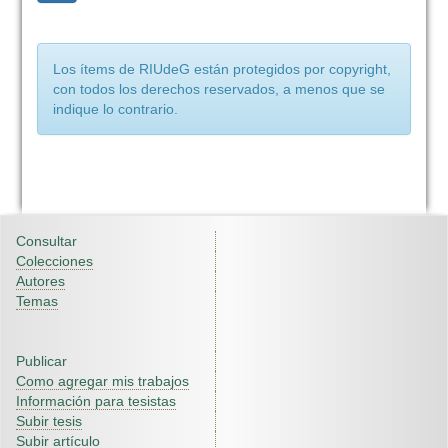
Los ítems de RIUdeG están protegidos por copyright,
con todos los derechos reservados, a menos que se
indique lo contrario.
Consultar
Colecciones
Autores
Temas
Publicar
Como agregar mis trabajos
Información para tesistas
Subir tesis
Subir artículo