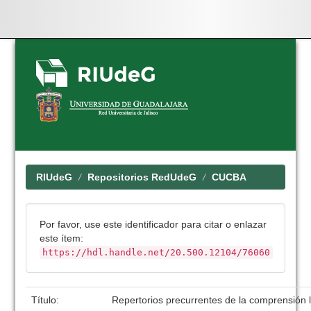
Skip
navigation
RIUdeG
Repositorios RedUdeG
CUCBA
Por favor, use este identificador para citar o enlazar
este ítem:
https://hdl.handle.net/20.500.12104/76060
Título:
Repertorios precurrentes de la comprensión l