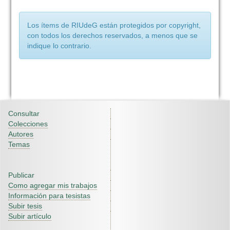
Los ítems de RIUdeG están protegidos por copyright,
con todos los derechos reservados, a menos que se
indique lo contrario.
Consultar
Colecciones
Autores
Temas
Publicar
Como agregar mis trabajos
Información para tesistas
Subir tesis
Subir artículo