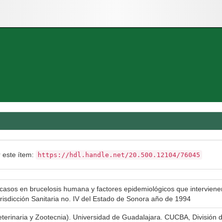
r este ítem:
https://hdl.handle.net/20.500.12104/76045
casos en brucelosis humana y factores epidemiológicos que intervienen 
risdicción Sanitaria no. IV del Estado de Sonora año de 1994
eterinaria y Zootecnia). Universidad de Guadalajara. CUCBA, División d