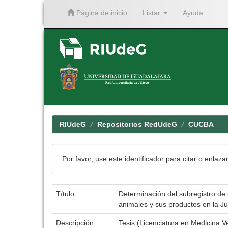
Página de inicio
Listar
Ayuda
Skip
navigation
RIUdeG
Repositorios RedUdeG
CUCBA
Por favor, use este identificador para citar o enlaza
Título:
Determinación del subregistro de 
animales y sus productos en la Ju
Descripción:
Tesis (Licenciatura en Medicina V