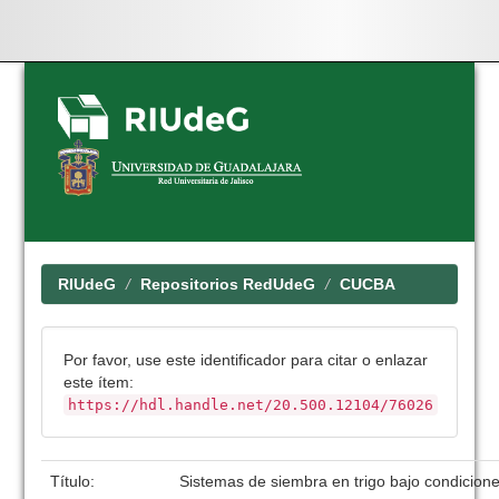
Skip
navigation
RIUdeG
Repositorios RedUdeG
CUCBA
Por favor, use este identificador para citar o enlazar
este ítem:
https://hdl.handle.net/20.500.12104/76026
Título:
Sistemas de siembra en trigo bajo condicion