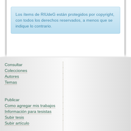
Los ítems de RIUdeG están protegidos por copyright,
con todos los derechos reservados, a menos que se
indique lo contrario.
Consultar
Colecciones
Autores
Temas
Publicar
Como agregar mis trabajos
Información para tesistas
Subir tesis
Subir artículo