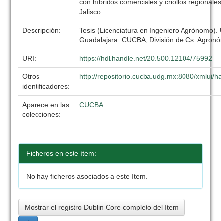
con híbridos comerciales y criollos regiónale
Jalisco
Descripción:
Tesis (Licenciatura en Ingeniero Agrónomo).
Guadalajara. CUCBA, División de Cs. Agronó
URI:
https://hdl.handle.net/20.500.12104/75992
Otros
http://repositorio.cucba.udg.mx:8080/xmlui
identificadores:
Aparece en las
CUCBA
colecciones:
Ficheros en este ítem:
No hay ficheros asociados a este ítem.
Mostrar el registro Dublin Core completo del ítem