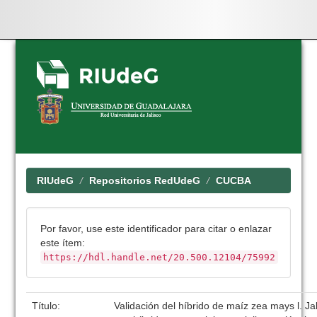
Skip
navigation
RIUdeG
Repositorios RedUdeG
CUCBA
Por favor, use este identificador para citar o enlazar
este ítem:
https://hdl.handle.net/20.500.12104/75992
Título:
Validación del híbrido de maíz zea mays l. J