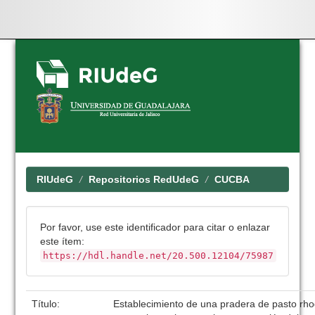
Skip
navigation
RIUdeG
Repositorios RedUdeG
CUCBA
Por favor, use este identificador para citar o enlazar
este ítem:
https://hdl.handle.net/20.500.12104/75987
Título:
Establecimiento de una pradera de pasto rho