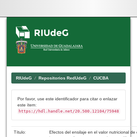
Skip
navigation
RIUdeG
Repositorios RedUdeG
CUCBA
Por favor, use este identificador para citar o enlazar
este ítem:
https://hdl.handle.net/20.500.12104/75948
Título:
Efectos del ensilaje en el valor nutricional de