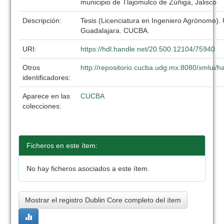
municipio de Tlajomulco de Zúñiga, Jalisco
Descripción:
Tesis (Licenciatura en Ingeniero Agrónomo).
Guadalajara. CUCBA.
URI:
https://hdl.handle.net/20.500.12104/75940
Otros
http://repositorio.cucba.udg.mx:8080/xmlui
identificadores:
Aparece en las
CUCBA
colecciones:
Ficheros en este ítem:
No hay ficheros asociados a este ítem.
Mostrar el registro Dublin Core completo del ítem