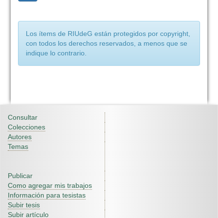
Los ítems de RIUdeG están protegidos por copyright,
con todos los derechos reservados, a menos que se
indique lo contrario.
Consultar
Colecciones
Autores
Temas
Publicar
Como agregar mis trabajos
Información para tesistas
Subir tesis
Subir artículo