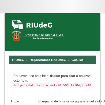
Skip
navigation
RIUdeG
Repositorios RedUdeG
CUCBA
Por favor, use este identificador para citar o enlazar
este ítem:
https://hdl.handle.net/20.500.12104/75940
Título:
El impacto de la reforma agraria en el ejido 