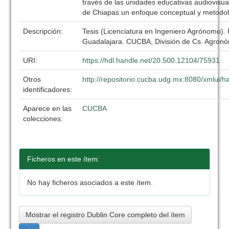
través de las unidades educativas audiovisual
de Chiapas un enfoque conceptual y metodo
Descripción:
Tesis (Licenciatura en Ingeniero Agrónomo).
Guadalajara. CUCBA, División de Cs. Agronó
URI:
https://hdl.handle.net/20.500.12104/75931
Otros
http://repositorio.cucba.udg.mx:8080/xmlui
identificadores:
Aparece en las
CUCBA
colecciones:
Ficheros en este ítem:
No hay ficheros asociados a este ítem.
Mostrar el registro Dublin Core completo del ítem