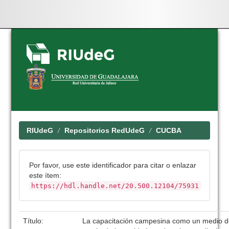
Skip
navigation
RIUdeG
Repositorios RedUdeG
CUCBA
Por favor, use este identificador para citar o enlazar
este ítem:
https://hdl.handle.net/20.500.12104/75931
Título:
La capacitación campesina como un medio de