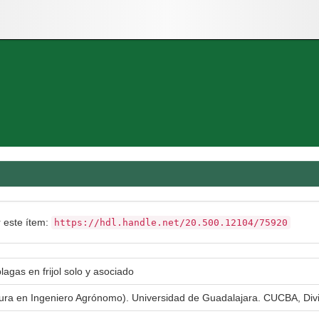
r este ítem:
https://hdl.handle.net/20.500.12104/75920
lagas en frijol solo y asociado
atura en Ingeniero Agrónomo). Universidad de Guadalajara. CUCBA, Div