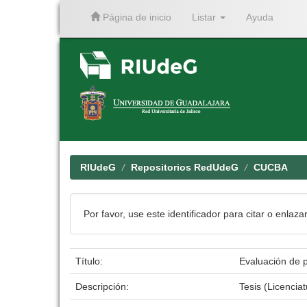
Página de inicio
Listar
Ayuda
Skip
navigation
RIUdeG
Repositorios RedUdeG
CUCBA
Por favor, use este identificador para citar o enlaza
Título:
Evaluación de p
Descripción:
Tesis (Licenci