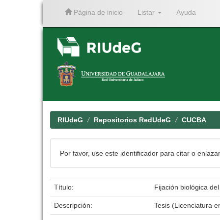
Página de inicio
Listar
Ayuda
Skip
navigation
RIUdeG
Repositorios RedUdeG
CUCBA
Por favor, use este identificador para citar o enlaza
Título:
Fijación biológica de
Descripción:
Tesis (Licenciatura 