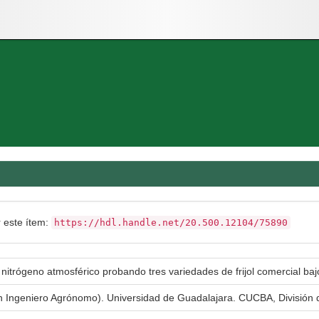
r este ítem:
https://hdl.handle.net/20.500.12104/75890
l nitrógeno atmosférico probando tres variedades de frijol comercial ba
en Ingeniero Agrónomo). Universidad de Guadalajara. CUCBA, División