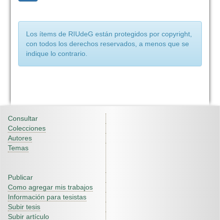
Los ítems de RIUdeG están protegidos por copyright,
con todos los derechos reservados, a menos que se
indique lo contrario.
Consultar
Colecciones
Autores
Temas
Publicar
Como agregar mis trabajos
Información para tesistas
Subir tesis
Subir artículo