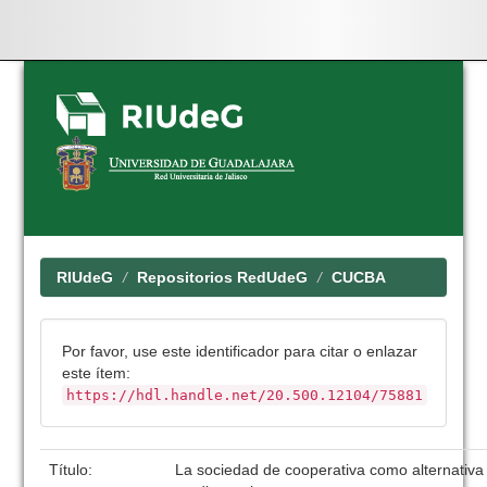
Skip
navigation
RIUdeG
Repositorios RedUdeG
CUCBA
Por favor, use este identificador para citar o enlazar
este ítem:
https://hdl.handle.net/20.500.12104/75881
Título:
La sociedad de cooperativa como alternativa 