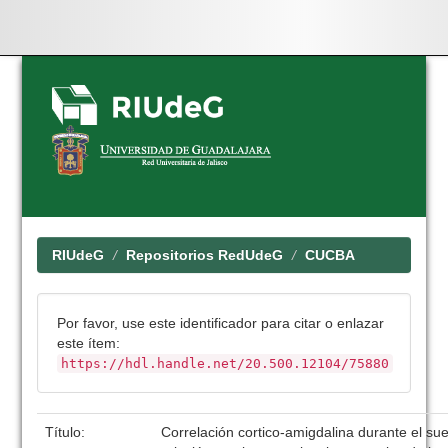
Skip
navigation
RIUdeG
Repositorios RedUdeG
CUCBA
Por favor, use este identificador para citar o enlazar
este ítem:
https://hdl.handle.net/20.500.12104/75880
Título:
Correlación cortico-amigdalina durante el su