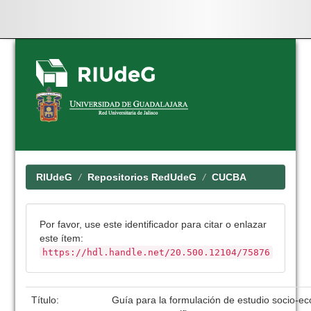
Skip
navigation
RIUdeG
Repositorios RedUdeG
CUCBA
Por favor, use este identificador para citar o enlazar
este ítem:
https://hdl.handle.net/20.500.12104/75876
Título:
Guía para la formulación de estudio socio-e