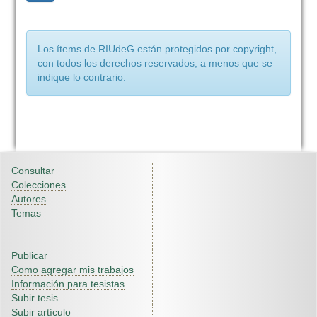
Los ítems de RIUdeG están protegidos por copyright,
con todos los derechos reservados, a menos que se
indique lo contrario.
Consultar
Colecciones
Autores
Temas
Publicar
Como agregar mis trabajos
Información para tesistas
Subir tesis
Subir artículo