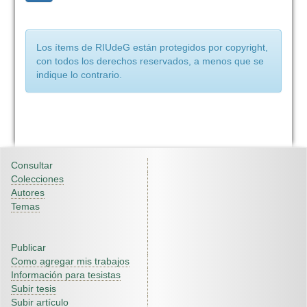
Los ítems de RIUdeG están protegidos por copyright,
con todos los derechos reservados, a menos que se
indique lo contrario.
Consultar
Colecciones
Autores
Temas
Publicar
Como agregar mis trabajos
Información para tesistas
Subir tesis
Subir artículo