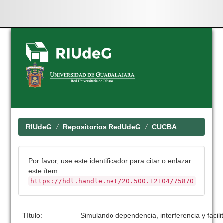
Skip
navigation
RIUdeG
Repositorios RedUdeG
CUCBA
Por favor, use este identificador para citar o enlazar
este ítem:
https://hdl.handle.net/20.500.12104/75870
Título:
Simulando dependencia, interferencia y facili