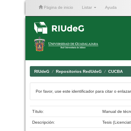
Página de inicio
Listar
Ayuda
Skip
navigation
RIUdeG
Repositorios RedUdeG
CUCBA
Por favor, use este identificador para citar o enlaza
Título:
Manual de técnic
Descripción:
Tesis (Licencia