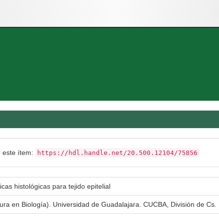
r este ítem:
https://hdl.handle.net/20.500.12104/75856
as histológicas para tejido epitelial
tura en Biología). Universidad de Guadalajara. CUCBA, División de Cs. 