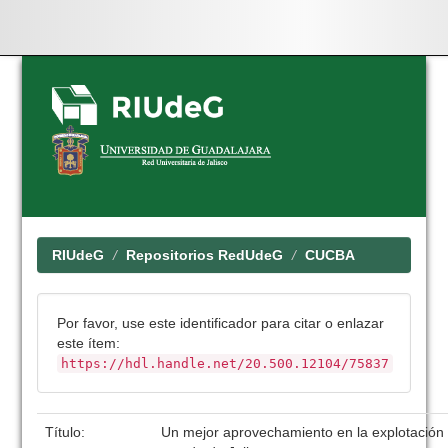
Skip
navigation
RIUdeG
Repositorios RedUdeG
CUCBA
Por favor, use este identificador para citar o enlazar
este ítem:
https://hdl.handle.net/20.500.12104/75837
Título:
Un mejor aprovechamiento en la explotación