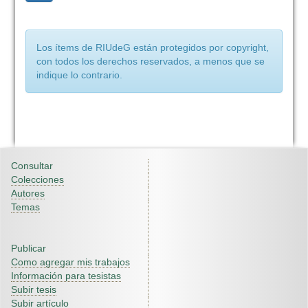
Los ítems de RIUdeG están protegidos por copyright,
con todos los derechos reservados, a menos que se
indique lo contrario.
Consultar
Colecciones
Autores
Temas
Publicar
Como agregar mis trabajos
Información para tesistas
Subir tesis
Subir artículo