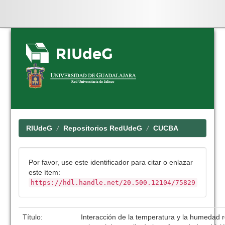
Skip
navigation
RIUdeG
Repositorios RedUdeG
CUCBA
Por favor, use este identificador para citar o enlazar
este ítem:
https://hdl.handle.net/20.500.12104/75829
Título:
Interacción de la temperatura y la humedad r