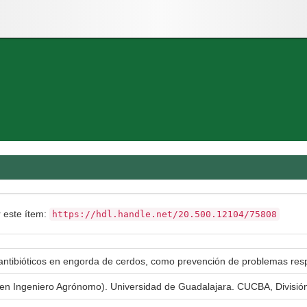
r este ítem:
https://hdl.handle.net/20.500.12104/75808
antibióticos en engorda de cerdos, como prevención de problemas respi
a en Ingeniero Agrónomo). Universidad de Guadalajara. CUCBA, Divisió