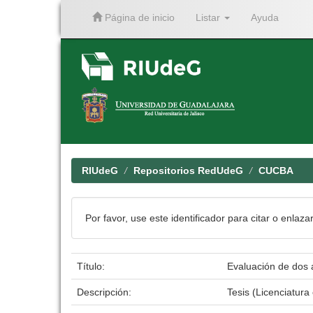
Página de inicio
Listar
Ayuda
Skip
navigation
RIUdeG
Repositorios RedUdeG
CUCBA
Por favor, use este identificador para citar o enlaza
Título:
Evaluación de dos 
Descripción:
Tesis (Licenciatur