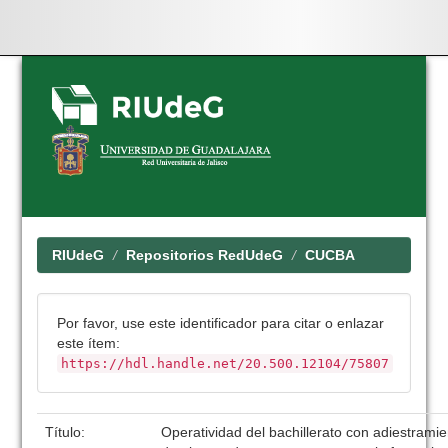
Skip
navigation
RIUdeG
Repositorios RedUdeG
CUCBA
Por favor, use este identificador para citar o enlazar
este ítem:
https://hdl.handle.net/20.500.12104/75807
Título:
Operatividad del bachillerato con adiestrami