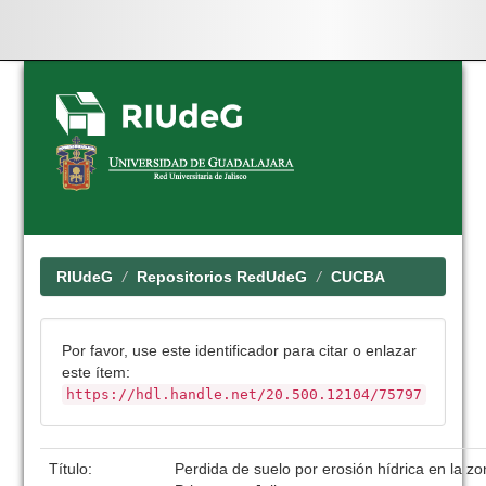
Skip
navigation
RIUdeG
Repositorios RedUdeG
CUCBA
Por favor, use este identificador para citar o enlazar
este ítem:
https://hdl.handle.net/20.500.12104/75797
Título:
Perdida de suelo por erosión hídrica en la zo