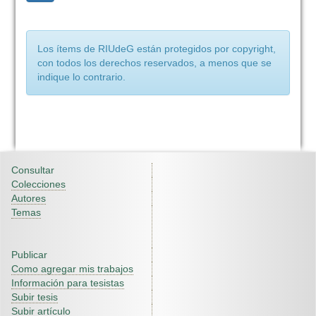
Los ítems de RIUdeG están protegidos por copyright,
con todos los derechos reservados, a menos que se
indique lo contrario.
Consultar
Colecciones
Autores
Temas
Publicar
Como agregar mis trabajos
Información para tesistas
Subir tesis
Subir artículo