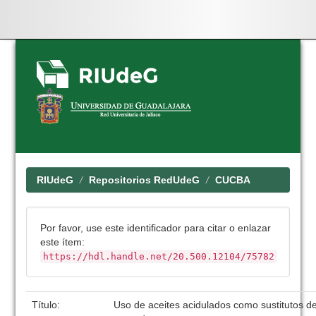
Skip
navigation
RIUdeG
Repositorios RedUdeG
CUCBA
Por favor, use este identificador para citar o enlazar
este ítem:
https://hdl.handle.net/20.500.12104/75782
Título:
Uso de aceites acidulados como sustitutos de