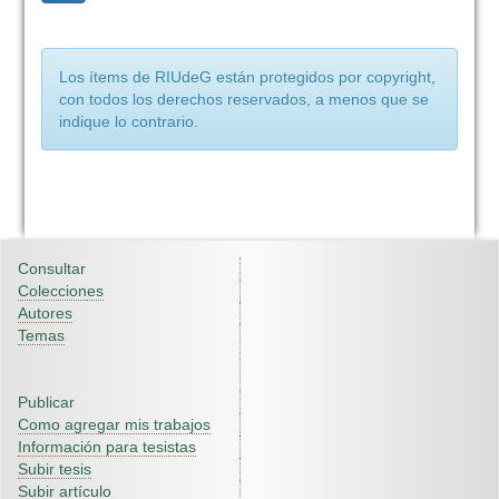
Los ítems de RIUdeG están protegidos por copyright,
con todos los derechos reservados, a menos que se
indique lo contrario.
Consultar
Colecciones
Autores
Temas
Publicar
Como agregar mis trabajos
Información para tesistas
Subir tesis
Subir artículo