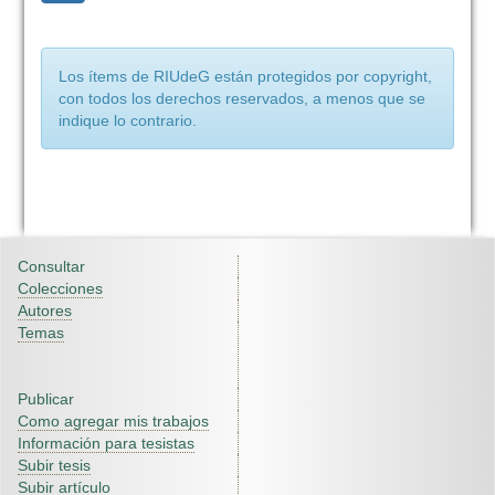
Los ítems de RIUdeG están protegidos por copyright,
con todos los derechos reservados, a menos que se
indique lo contrario.
Consultar
Colecciones
Autores
Temas
Publicar
Como agregar mis trabajos
Información para tesistas
Subir tesis
Subir artículo