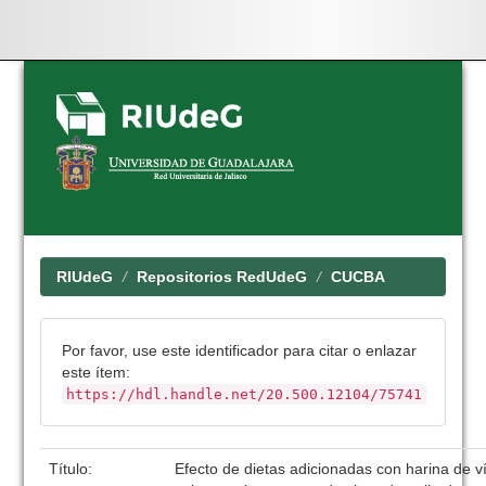
Skip
navigation
RIUdeG
Repositorios RedUdeG
CUCBA
Por favor, use este identificador para citar o enlazar
este ítem:
https://hdl.handle.net/20.500.12104/75741
Título:
Efecto de dietas adicionadas con harina de v