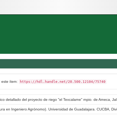
r este ítem:
https://hdl.handle.net/20.500.12104/75740
ico detallado del proyecto de riego "el Texcalame" mpio. de Ameca, Jal
atura en Ingeniero Agrónomo). Universidad de Guadalajara. CUCBA, Div