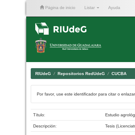
Página de inicio
Listar
Ayuda
Skip
navigation
RIUdeG
Repositorios RedUdeG
CUCBA
Por favor, use este identificador para citar o enlaza
Título:
Estudio agrológ
Descripción:
Tesis (Licenci