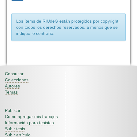
Los ítems de RIUdeG están protegidos por copyright,
con todos los derechos reservados, a menos que se
indique lo contrario.
Consultar
Colecciones
Autores
Temas
Publicar
Como agregar mis trabajos
Información para tesistas
Subir tesis
Subir artículo