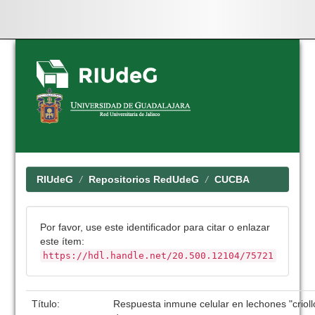
Skip
navigation
RIUdeG
Repositorios RedUdeG
CUCBA
Por favor, use este identificador para citar o enlazar
este ítem:
https://hdl.handle.net/20.500.12104/75721
Título:
Respuesta inmune celular en lechones "criol