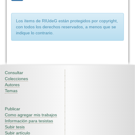
Los ítems de RIUdeG están protegidos por copyright,
con todos los derechos reservados, a menos que se
indique lo contrario.
Consultar
Colecciones
Autores
Temas
Publicar
Como agregar mis trabajos
Información para tesistas
Subir tesis
Subir artículo