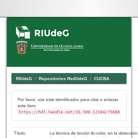
Skip
navigation
RIUdeG
Repositorios RedUdeG
CUCBA
Por favor, use este identificador para citar o enlazar
este ítem:
https://hdl.handle.net/20.500.12104/75688
Título:
La técnica de tinción tb-color, en la detecció