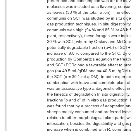
preference and consumption was for the lea
molasses was included as a flavoring, consu
as leaves (33 % of the total ration). The effec
communis on SCT was studied by in situ digesti
gas production techniques. In situ digestibilit
communis was high (94 % and 85 % at 48 h f
plant, respectively), these forages were inclu
30 % with SCT, where by Orskov and McDonal
potentially degradable fraction (a+b) of S
increase of 9.8 % compared to the STC. By ot
production by Gompertz’s equation the trea
and SCT+PCRc had a favorable effect to pro
gas (a= 49.5 mL/gDM and a= 40.5 mL/gDM res
the SCT (a = 30.1 mL/gDM). In both experim
combination with leave and complete plant o
was an associative type antagonistic effect in 
the kinetics of degradation In situ digestibilit
fractions "b and c" of in vitro gas production. 
was found that by a process of adaptation and
sheeps mainly consumed and preferred leave
relation to other morphological plant parts, wi
intoxication, besides the digestibility and ga
increase when is combined with R. communis’