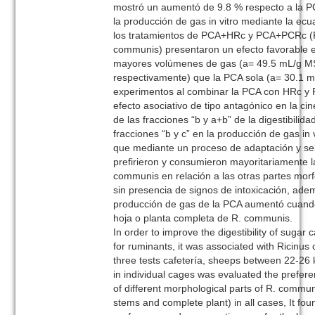
mostró un aumentó de 9.8 % respecto a la PC
la producción de gas in vitro mediante la ec
los tratamientos de PCA+HRc y PCA+PCRc (P
communis) presentaron un efecto favorable e
mayores volúmenes de gas (a= 49.5 mL/g M
respectivamente) que la PCA sola (a= 30.1 
experimentos al combinar la PCA con HRc y 
efecto asociativo de tipo antagónico en la ci
de las fracciones “b y a+b” de la digestibilida
fracciones “b y c” en la producción de gas in 
que mediante un proceso de adaptación y sel
prefirieron y consumieron mayoritariamente l
communis en relación a las otras partes morfo
sin presencia de signos de intoxicación, adem
producción de gas de la PCA aumentó cuand
hoja o planta completa de R. communis.
In order to improve the digestibility of sugar
for ruminants, it was associated with Ricinu
three tests cafetería, sheeps between 22-26 
in individual cages was evaluated the prefe
of different morphological parts of R. communi
stems and complete plant) in all cases, It fou