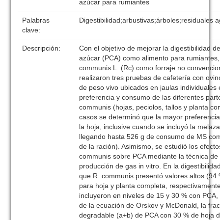
azúcar para rumiantes
Palabras
Digestibilidad;arbustivas;árboles;residuales a
clave:
Descripción:
Con el objetivo de mejorar la digestibilidad 
azúcar (PCA) como alimento para rumiantes,
communis L. (Rc) como forraje no convenciona
realizaron tres pruebas de cafetería con ovi
de peso vivo ubicados en jaulas individuales
preferencia y consumo de las diferentes part
communis (hojas, peciolos, tallos y planta co
casos se determinó que la mayor preferenci
la hoja, inclusive cuando se incluyó la mela
llegando hasta 526 g de consumo de MS como
de la ración). Asimismo, se estudió los efect
communis sobre PCA mediante la técnica de di
producción de gas in vitro. En la digestibilida
que R. communis presentó valores altos (94 
para hoja y planta completa, respectivamente)
incluyeron en niveles de 15 y 30 % con PCA
de la ecuación de Orskov y McDonald, la fra
degradable (a+b) de PCA con 30 % de hoja 