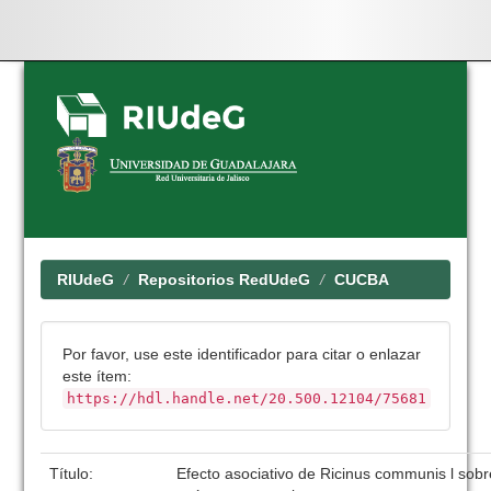
Skip
navigation
RIUdeG
Repositorios RedUdeG
CUCBA
Por favor, use este identificador para citar o enlazar
este ítem:
https://hdl.handle.net/20.500.12104/75681
Título:
Efecto asociativo de Ricinus communis l sobr