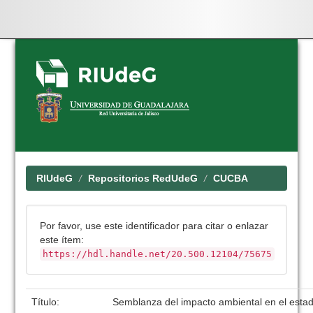
Skip
navigation
RIUdeG
Repositorios RedUdeG
CUCBA
Por favor, use este identificador para citar o enlazar
este ítem:
https://hdl.handle.net/20.500.12104/75675
Título:
Semblanza del impacto ambiental en el estad