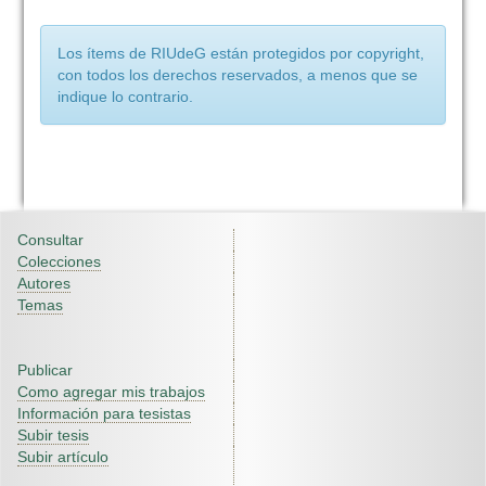
Los ítems de RIUdeG están protegidos por copyright,
con todos los derechos reservados, a menos que se
indique lo contrario.
Consultar
Colecciones
Autores
Temas
Publicar
Como agregar mis trabajos
Información para tesistas
Subir tesis
Subir artículo