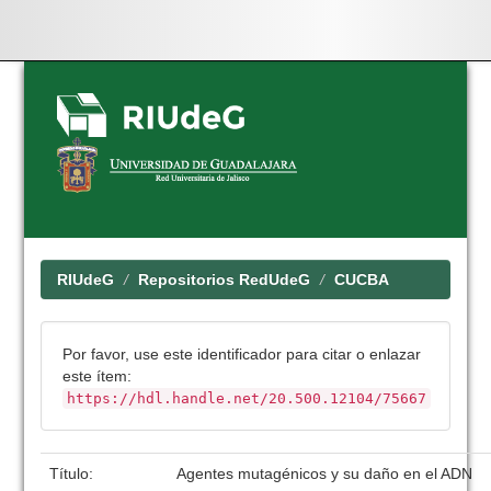
Skip
navigation
RIUdeG
Repositorios RedUdeG
CUCBA
Por favor, use este identificador para citar o enlazar
este ítem:
https://hdl.handle.net/20.500.12104/75667
Título:
Agentes mutagénicos y su daño en el ADN