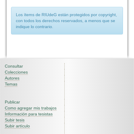
Los ítems de RIUdeG están protegidos por copyright,
con todos los derechos reservados, a menos que se
indique lo contrario.
Consultar
Colecciones
Autores
Temas
Publicar
Como agregar mis trabajos
Información para tesistas
Subir tesis
Subir artículo